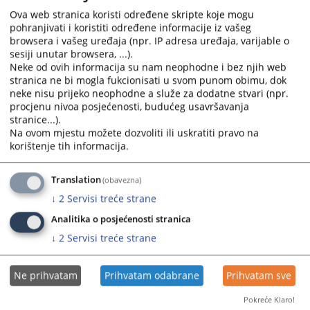
Ova web stranica koristi određene skripte koje mogu
pohranjivati i koristiti određene informacije iz vašeg
browsera i vašeg uređaja (npr. IP adresa uređaja, varijable o
sesiji unutar browsera, ...).
Neke od ovih informacija su nam neophodne i bez njih web
stranica ne bi mogla fukcionisati u svom punom obimu, dok
neke nisu prijeko neophodne a služe za dodatne stvari (npr.
procjenu nivoa posjećenosti, budućeg usavršavanja
Trenutno nema vijesti
stranice...).
Na ovom mjestu možete dozvoliti ili uskratiti pravo na
korištenje tih informacija.
Translation
(obavezna)
↓
2
Servisi treće strane
Analitika o posjećenosti stranica
↓
2
Servisi treće strane
Ne prihvatam
Prihvatam odabrane
Prihvatam sve
Pokreće Klaro!