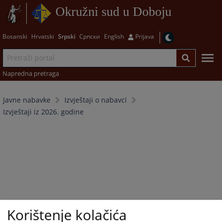
Okružni sud u Doboju
Bosanski
Hrvatski
Srpski
Српски
English
Prijava
Napredna pretraga
Javne nabavke
Izvještaji o nabavci
Izvještaji iz 2026. godine
Korištenje kolačića