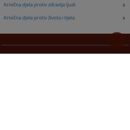
Krivična djela protiv zdravlja ljudi
Krivična djela protiv života i tijela
Korisni linkovi
Pomoć za korištenje
Mapa stranice
Pravila privatnosti
Redizajn web stranice je finansirala Evropska unija. Za njen sadržaj isključivo je odgovorno
Visoko sudsko i tužilačko vijeće BiH i ona ne odražava nužno stavove Evropske unije.