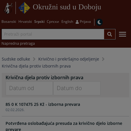
Okružni sud u Doboju
Bosanski
Hrvatski
Srpski
Српски
English
Prijava
Napredna pretraga
Sudske odluke
Krivično i prekršajno odjeljenje
Krivična djela protiv izbornih prava
Krivična djela protiv izbornih prava
Navigate
Navigate
85 0 K 107475 25 Kž - izborna prevara
forward
forward
02.02.2026.
to
to
interact
interact
Potvrđena oslobađajuća presuda za krivično djelo izborne
with
with
prevare
the
the