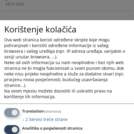
28.01.2026.
calendar
calendar
and
and
select
select
a
a
Korištenje kolačića
date.
date.
Press
Press
Ova web stranica koristi određene skripte koje mogu
the
the
pohranjivati i koristiti određene informacije iz vašeg
browsera i vašeg uređaja (npr. IP adresa uređaja, varijable o
question
question
sesiji unutar browsera, ...).
mark
mark
Neke od ovih informacija su nam neophodne i bez njih web
key
key
stranica ne bi mogla fukcionisati u svom punom obimu, dok
to
to
neke nisu prijeko neophodne a služe za dodatne stvari (npr.
get
get
procjenu nivoa posjećenosti, budućeg usavršavanja
the
the
stranice...).
Na ovom mjestu možete dozvoliti ili uskratiti pravo na
keyboard
keyboard
korištenje tih informacija.
shortcuts
shortcuts
for
for
changing
changing
Translation
(obavezna)
dates.
dates.
↓
2
Servisi treće strane
Analitika o posjećenosti stranica