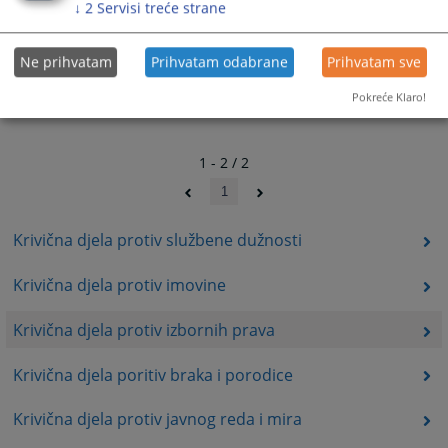
↓
2
Servisi treće strane
Ne prihvatam
Prihvatam odabrane
Prihvatam sve
Pokreće Klaro!
1 - 2 / 2
1
Krivična djela protiv službene dužnosti
Krivična djela protiv imovine
Krivična djela protiv izbornih prava
Krivična djela poritiv braka i porodice
Krivična djela protiv javnog reda i mira