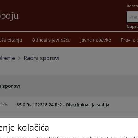
Bosan
oboju
Idi
na
Napre
sadržaj
aša pitanja
Odnosi s javnošću
Javne nabavke
Pravila 
Radni sporovi
ljenje
i sporovi
2026.
85 0 Rs 122318 24 Rsž - Diskriminacija sudija
2026.
87 0 Rs 041549 25 Rsž - Diskriminacija radnika pravosuđa
enje kolačića
2026.
86 0 Rs 064560 25 Rsž - Diskriminacija radnika pravosuđa