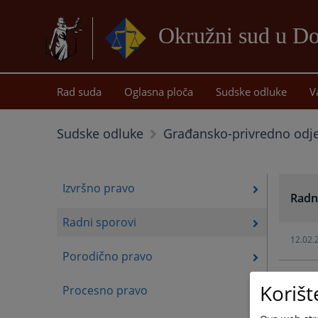
Okružni sud u D
Rad suda
Oglasna ploča
Sudske odluke
V
Sudske odluke
Građansko-privredno odje
Izvršno pravo
Radn
Radni sporovi
12.02.
Porodično pravo
12.02.
Korišt
Procesno pravo
12.02.