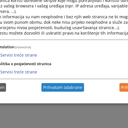
nica koristi određene skripte koje mogu pohranjivati i koristiti od
iz vašeg browsera i vašeg uređaja (npr. IP adresa uređaja, varijable 
era, ...).
2026.
85 0 Rs 122052 25 Rsž - Diskriminacija sudija
h informacija su nam neophodne i bez njih web stranica ne bi mog
i u svom punom obimu, dok neke nisu prijeko neophodne a služe z
 procjenu nivoa posjećenosti, budućeg usavršavanja stranice...).
2026.
85 0 Rs 115573 25 Rsž - Diskriminacija javnih tužilaca
tu možete dozvoliti ili uskratiti pravo na korištenje tih informacija
2026.
84 0 Rs 073648 25 Rsž - Diskriminacija radnika pravosuđa
nslation
(obavezna)
Servisi treće strane
litika o posjećenosti stranica
Servisi treće strane
tam
Prihvatam odabrane
Pri