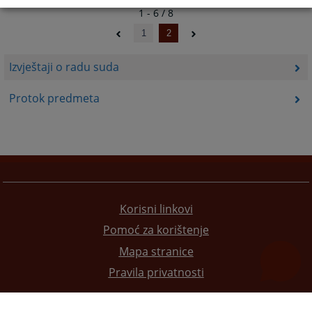
1 - 6 / 8
1
2
Izvještaji o radu suda
Protok predmeta
Korisni linkovi
Pomoć za korištenje
Mapa stranice
Pravila privatnosti