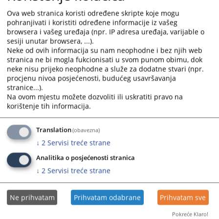
Izvještaj o radu suda - maj 2026
and
and
Ova web stranica koristi određene skripte koje mogu
01.06.2026.
select
select
pohranjivati i koristiti određene informacije iz vašeg
a
a
browsera i vašeg uređaja (npr. IP adresa uređaja, varijable o
Izvještaj o radu suda - april 2026
date.
date.
sesiji unutar browsera, ...).
04.05.2026.
Neke od ovih informacija su nam neophodne i bez njih web
Press
Press
stranica ne bi mogla fukcionisati u svom punom obimu, dok
the
the
neke nisu prijeko neophodne a služe za dodatne stvari (npr.
Izvještaj o radu suda - mart 2026
question
question
procjenu nivoa posjećenosti, budućeg usavršavanja
01.04.2026.
mark
mark
stranice...).
key
key
Na ovom mjestu možete dozvoliti ili uskratiti pravo na
Izvještaj o radu suda za 2025. godinu
to
to
korištenje tih informacija.
06.03.2026.
get
get
the
the
Translation
(obavezna)
keyboard
keyboard
↓
2
Servisi treće strane
shortcuts
shortcuts
Analitika o posjećenosti stranica
for
for
changing
changing
↓
2
Servisi treće strane
dates.
dates.
Ne prihvatam
Prihvatam odabrane
Prihvatam sve
Pokreće Klaro!