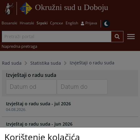
Okružni sud u Doboju
Bosanski
Hrvatski
Srpski
Српски
English
Prijava
Napredna pretraga
Izvještaji o radu suda
Rad suda
Statistika suda
Izvještaji o radu suda
Navigate
Navigate
Izvještaj o radu suda - jul 2026
forward
forward
04.08.2026.
to
to
interact
interact
Izvještaj o radu suda - jun 2026
with
with
01.07.2026.
the
the
Korištenje kolačića
calendar
calendar