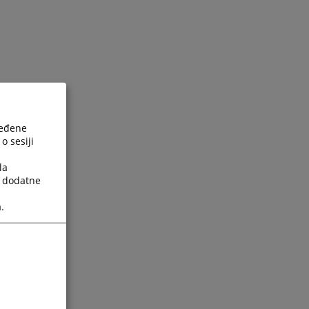
ređene
o sesiji
la
a dodatne
.