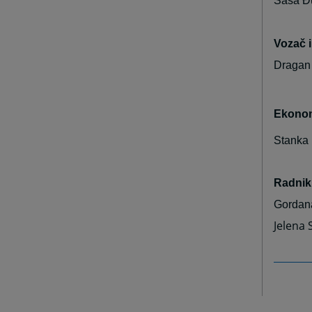
Saša Đ
Vozač i
Dragan
Ekonom
Stanka
Radnik
Gordana
Jelena 