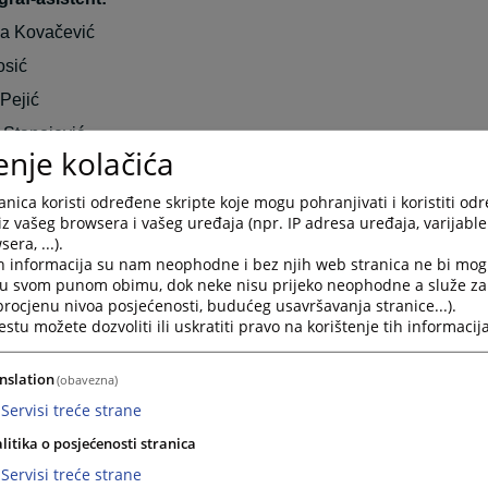
a Kovačević
osić
Pejić
Stanojević
enje kolačića
Đuranović
nica koristi određene skripte koje mogu pohranjivati i koristiti od
Blagojević
iz vašeg browsera i vašeg uređaja (npr. IP adresa uređaja, varijable 
a Savić
era, ...).
h informacija su nam neophodne i bez njih web stranica ne bi mog
 Miletić
i u svom punom obimu, dok neke nisu prijeko neophodne a služe z
 procjenu nivoa posjećenosti, budućeg usavršavanja stranice...).
tu možete dozvoliti ili uskratiti pravo na korištenje tih informacija
:
 Bjelčević
nslation
(obavezna)
Servisi treće strane
čunovodstva:
litika o posjećenosti stranica
 Miletić
Servisi treće strane