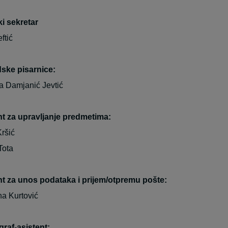
i sekretar
ftić
ske pisarnice:
 Damjanić Jevtić
t za upravljanje predmetima:
ršić
Tota
t za unos podataka i prijem/otpremu pošte:
a Kurtović
graf-asistent: