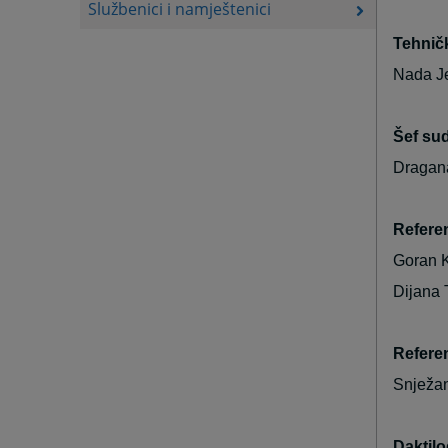
Službenici i namještenici
Tehničk
Nada Je
Šef sud
Dragana
Referen
Goran K
Dijana 
Referen
Snježan
Daktilo