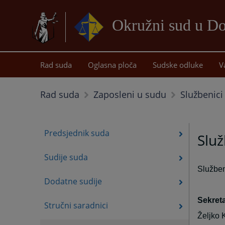
Okružni sud u D
Rad suda
Oglasna ploča
Sudske odluke
V
Službenici
Rad suda
Zaposleni u sudu
Predsjednik suda
Služ
Sudije suda
Služben
Dodatne sudije
Sekreta
Stručni saradnici
Željko 