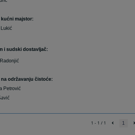
urić
 kućni majstor:
 Lukić
 i sudski dostavljač:
 Radonjić
 na održavanju čistoće:
 Petrović
Savić
1 - 1 / 1
1