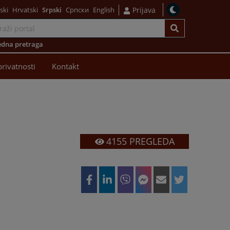
ski
Hrvatski
Srpski
Српски
English
Prijava
dna pretraga
privatnosti
Kontakt
4155
PREGLEDA