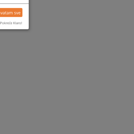
hvatam sve
Pokreće Klaro!