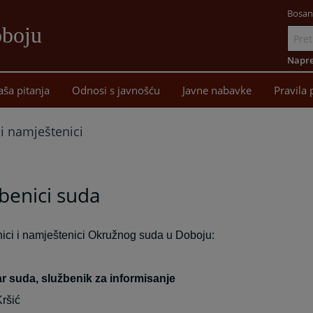
Bosan
oboju
Idi
na
Napre
sadržaj
aša pitanja
Odnosi s javnošću
Javne nabavke
Pravila 
 i namještenici
benici suda
ici i namještenici Okružnog suda u Doboju:
r suda, službenik za informisanje
Kršić