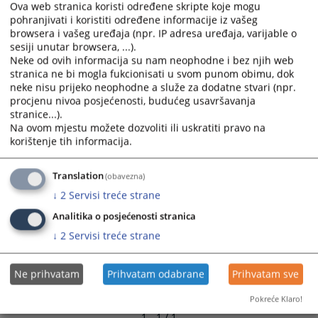
Ova web stranica koristi određene skripte koje mogu
and
and
pohranjivati i koristiti određene informacije iz vašeg
select
select
browsera i vašeg uređaja (npr. IP adresa uređaja, varijable o
a
a
sesiji unutar browsera, ...).
date.
date.
Neke od ovih informacija su nam neophodne i bez njih web
Press
Press
stranica ne bi mogla fukcionisati u svom punom obimu, dok
neke nisu prijeko neophodne a služe za dodatne stvari (npr.
the
the
procjenu nivoa posjećenosti, budućeg usavršavanja
question
question
stranice...).
mark
mark
Na ovom mjestu možete dozvoliti ili uskratiti pravo na
key
key
korištenje tih informacija.
to
to
get
get
Translation
(obavezna)
the
the
↓
2
Servisi treće strane
keyboard
keyboard
shortcuts
shortcuts
Analitika o posjećenosti stranica
for
for
↓
2
Servisi treće strane
changing
changing
dates.
dates.
Ne prihvatam
Prihvatam odabrane
Prihvatam sve
Pokreće Klaro!
1 - 1 / 1