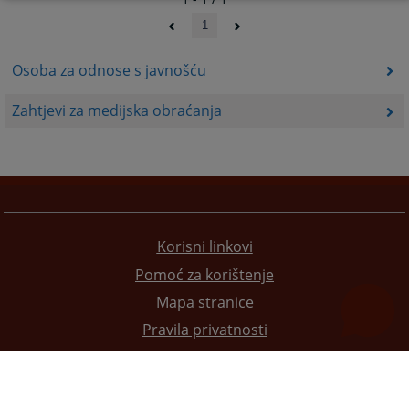
1
Osoba za odnose s javnošću
Zahtjevi za medijska obraćanja
Korisni linkovi
Pomoć za korištenje
Mapa stranice
Pravila privatnosti