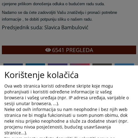
cjenjene prilikom donošenja odluka o budućem radu suda.
Nadamo se da ćete zadovoljiti Vašu znatiželju i pronaći potrebne
informacije , te dobiti potpuniju sliku o našem radu.
Predsjednik suda: Slavica Bambulović
6541
PREGLEDA
Korištenje kolačića
Ova web stranica koristi određene skripte koje mogu
pohranjivati i koristiti određene informacije iz vašeg
browsera i vašeg uređaja (npr. IP adresa uređaja, varijable o
sesiji unutar browsera, ...).
Neke od ovih informacija su nam neophodne i bez njih web
stranica ne bi mogla fukcionisati u svom punom obimu, dok
neke nisu prijeko neophodne a služe za dodatne stvari (npr.
procjenu nivoa posjećenosti, budućeg usavršavanja
stranice...).