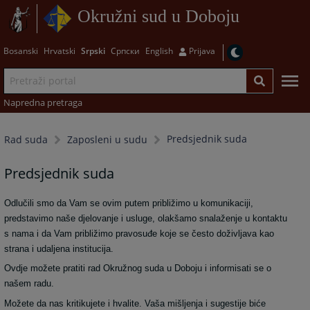
Okružni sud u Doboju
Bosanski
Hrvatski
Srpski
Српски
English
Prijava
Napredna pretraga
Predsjednik suda
Rad suda
Zaposleni u sudu
Predsjednik suda
Odlučili smo da Vam se ovim putem približimo u komunikaciji,
predstavimo naše djelovanje i usluge, olakšamo snalaženje u kontaktu
s nama i da Vam približimo pravosuđe koje se često doživljava kao
strana i udaljena institucija.
Ovdje možete pratiti rad Okružnog suda u Doboju i informisati se o
našem radu.
Možete da nas kritikujete i hvalite. Vaša mišljenja i sugestije biće