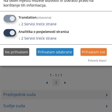
Na ovom mjestu možete dozvoliti ili uskratiti pravo na
korištenje tih informacija.
Translation
(obavezna)
↓
2
Servisi treće strane
Analitika o posjećenosti stranica
↓
2
Servisi treće strane
Ne prihvatam
Prihvatam odabrane
Prihvatam sve
Pokreće Klaro!
1 - 1 / 1
1
Predsjednik suda
Sudije suda