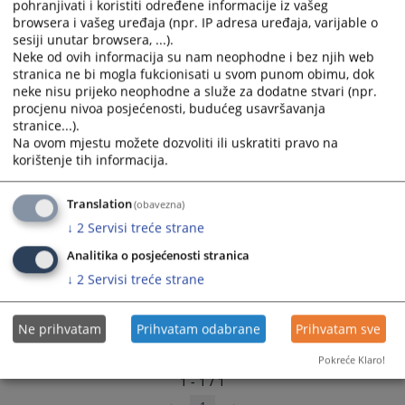
pohranjivati i koristiti određene informacije iz vašeg
and
and
browsera i vašeg uređaja (npr. IP adresa uređaja, varijable o
select
select
sesiji unutar browsera, ...).
a
a
Neke od ovih informacija su nam neophodne i bez njih web
stranica ne bi mogla fukcionisati u svom punom obimu, dok
date.
date.
neke nisu prijeko neophodne a služe za dodatne stvari (npr.
Press
Press
procjenu nivoa posjećenosti, budućeg usavršavanja
the
the
stranice...).
question
question
Na ovom mjestu možete dozvoliti ili uskratiti pravo na
mark
mark
korištenje tih informacija.
key
key
to
to
Translation
(obavezna)
get
get
↓
2
Servisi treće strane
the
the
keyboard
keyboard
Analitika o posjećenosti stranica
shortcuts
shortcuts
↓
2
Servisi treće strane
for
for
changing
changing
Ne prihvatam
Prihvatam odabrane
Prihvatam sve
dates.
dates.
Pokreće Klaro!
1 - 1 / 1