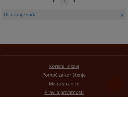
1
Osnivanje suda
Korisni linkovi
Pomoć za korištenje
Mapa stranice
Pravila privatnosti
Redizajn web stranice je finansirala Evropska unija. Za njen sadržaj isključivo je odgovorno
Visoko sudsko i tužilačko vijeće BiH i ona ne odražava nužno stavove Evropske unije.