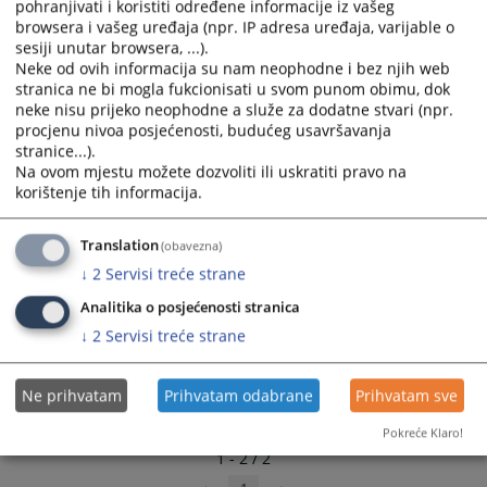
pohranjivati i koristiti određene informacije iz vašeg
select
select
browsera i vašeg uređaja (npr. IP adresa uređaja, varijable o
a
a
sesiji unutar browsera, ...).
date.
date.
Neke od ovih informacija su nam neophodne i bez njih web
stranica ne bi mogla fukcionisati u svom punom obimu, dok
Press
Press
neke nisu prijeko neophodne a služe za dodatne stvari (npr.
the
the
procjenu nivoa posjećenosti, budućeg usavršavanja
question
question
stranice...).
mark
mark
Na ovom mjestu možete dozvoliti ili uskratiti pravo na
key
key
korištenje tih informacija.
to
to
get
get
Translation
(obavezna)
the
the
↓
2
Servisi treće strane
keyboard
keyboard
shortcuts
shortcuts
Analitika o posjećenosti stranica
for
for
↓
2
Servisi treće strane
changing
changing
dates.
dates.
Ne prihvatam
Prihvatam odabrane
Prihvatam sve
Pokreće Klaro!
1 - 2 / 2