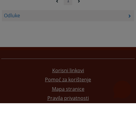
1
Odluke
Korisni linkovi
Pomoć za korištenje
Mapa stranice
Pravila privatnosti
Redizajn web stranice je finansirala Evropska unija. Za njen sadržaj isključivo je odgovorno
Visoko sudsko i tužilačko vijeće BiH i ona ne odražava nužno stavove Evropske unije.