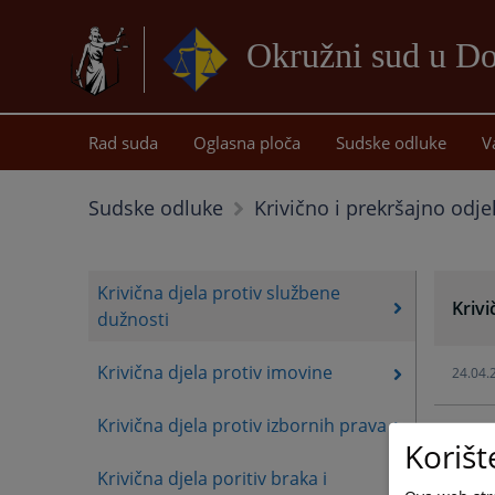
Okružni sud u D
Rad suda
Oglasna ploča
Sudske odluke
V
Sudske odluke
Krivično i prekršajno odje
Krivična djela protiv službene
Krivi
dužnosti
Krivična djela protiv imovine
24.04.
Krivična djela protiv izbornih prava
30.01.
Korišt
Krivična djela poritiv braka i
30.01.