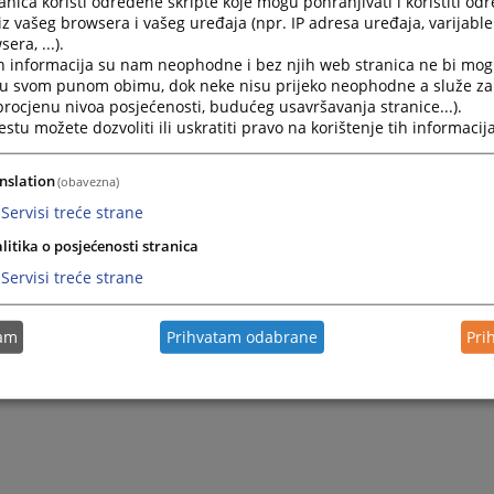
nica koristi određene skripte koje mogu pohranjivati i koristiti od
iz vašeg browsera i vašeg uređaja (npr. IP adresa uređaja, varijable 
era, ...).
2026.
85 0 K 099014 25 Kž - pronevjera
h informacija su nam neophodne i bez njih web stranica ne bi mog
i u svom punom obimu, dok neke nisu prijeko neophodne a služe z
 procjenu nivoa posjećenosti, budućeg usavršavanja stranice...).
2025.
85 0 K 108617 24 Kž - Zloupotreba službenog položaja
tu možete dozvoliti ili uskratiti pravo na korištenje tih informacija
nslation
(obavezna)
Servisi treće strane
litika o posjećenosti stranica
Servisi treće strane
tam
Prihvatam odabrane
Pri