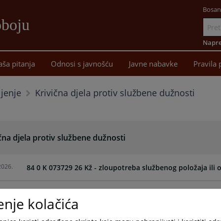
Bosan
oboju
Idi
na
Napre
sadržaj
aša pitanja
Odnosi s javnošću
Javne nabavke
Pravila 
Krivična djela protiv službene dužnosti
ljenje
čna djela protiv službene dužnosti
2026.
84 0 K 073729 26 Kž - zloupotreba službenog položaja ili 
2026.
85 0 K 085859 25 Kž - pronevjera
enje kolačića
2026.
85 0 K 108617 24 Kž - zloupotreba službenog položaja ili 