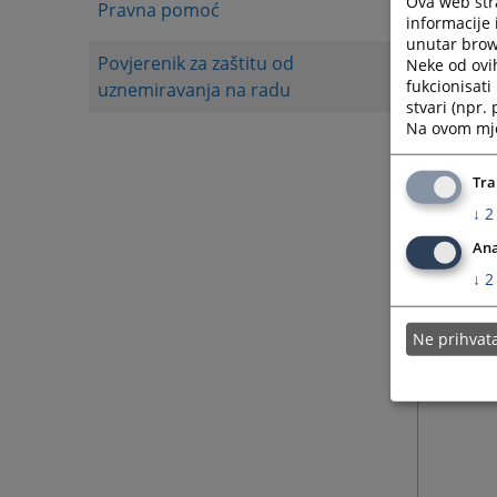
Ova web stra
Pravna pomoć
informacije 
unutar brows
Povjerenik za zaštitu od
Neke od ovi
fukcionisat
uznemiravanja na radu
stvari (npr.
Na ovom mjes
Tra
↓
2
Ana
↓
2
Ne prihva