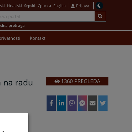
ski
Hrvatski
Srpski
Српски
English
Prijava
dna pretraga
privatnosti
Kontakt
a na radu
1360
PREGLEDA