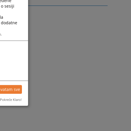
ređene
o sesiji
la
a dodatne
.
hvatam sve
Pokreće Klaro!