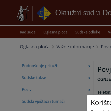
Okružni sud u D
Rad suda
Oglasna ploča
Sudske odluke
V
Povj
Oglasna ploča
Važne informacije
Podnošenje pritužbi
Povj
Sudske takse
OGNJE
Pozivi
Telefon
Korišt
e-mail:
Sudski vještaci i tumači