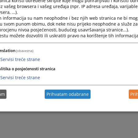
nica koristi određene skripte koje mogu pohranjivati i koristiti od
iz vašeg browsera i vašeg uređaja (npr. IP adresa uređaja, varijable 
era, ...).
h informacija su nam neophodne i bez njih web stranica ne bi mog
i u svom punom obimu, dok neke nisu prijeko neophodne a služe z
 procjenu nivoa posjećenosti, budućeg usavršavanja stranice...).
tu možete dozvoliti ili uskratiti pravo na korištenje tih informacija
nslation
(obavezna)
Servisi treće strane
litika o posjećenosti stranica
Servisi treće strane
tam
Prihvatam odabrane
Pri