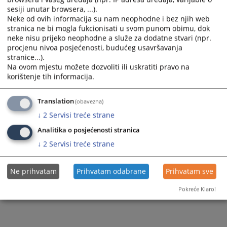
Sudska policija
Razgledanje spisa
sesiji unutar browsera, ...).
Sudije suda
Neke od ovih informacija su nam neophodne i bez njih web
Akti suda
Žalbe na sudske odluke
stranica ne bi mogla fukcionisati u svom punom obimu, dok
Dodatne sudije
neke nisu prijeko neophodne a služe za dodatne stvari (npr.
Medijacija
procjenu nivoa posjećenosti, budućeg usavršavanja
Stručni saradnici
stranice...).
Na ovom mjestu možete dozvoliti ili uskratiti pravo na
Službenici i namještenici
korištenje tih informacija.
Translation
(obavezna)
↓
2
Servisi treće strane
Analitika o posjećenosti stranica
↓
2
Servisi treće strane
Ne prihvatam
Prihvatam odabrane
Prihvatam sve
Pokreće Klaro!