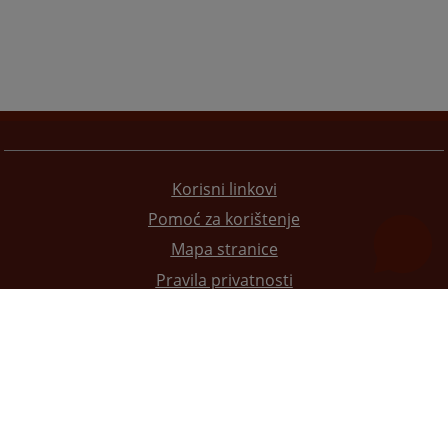
Korisni linkovi
Pomoć za korištenje
Mapa stranice
Pravila privatnosti
Redizajn web stranice je finansirala Evropska unija. Za njen sadržaj isključivo je odgovorno
Visoko sudsko i tužilačko vijeće BiH i ona ne odražava nužno stavove Evropske unije.