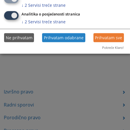
↓
2
Servisi treće strane
Analitika o posjećenosti stranica
↓
2
Servisi treće strane
Ne prihvatam
Prihvatam odabrane
Prihvatam sve
Pokreće Klaro!
Izvršno pravo
Radni sporovi
Porodično pravo