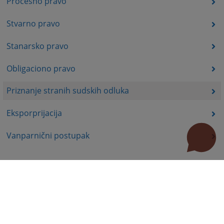
Procesno pravo
Stvarno pravo
Stanarsko pravo
Obligaciono pravo
Priznanje stranih sudskih odluka
Eksporprijacija
Vanparnični postupak
Korisni linkovi
Pomoć za korištenje