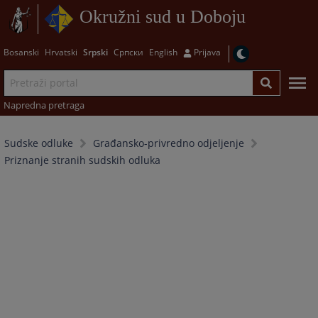
Okružni sud u Doboju
Bosanski
Hrvatski
Srpski
Српски
English
Prijava
Napredna pretraga
Sudske odluke
Građansko-privredno odjeljenje
Priznanje stranih sudskih odluka