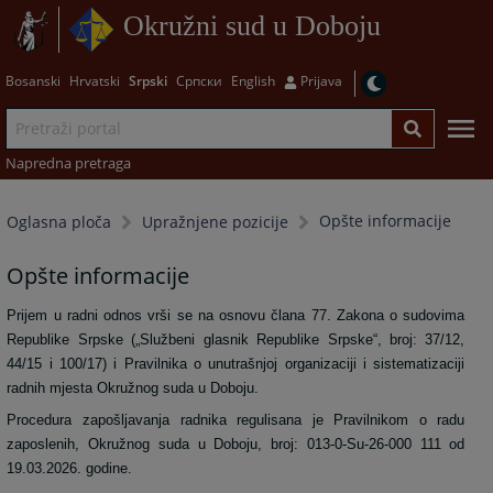
Okružni sud u Doboju
Bosanski
Hrvatski
Srpski
Српски
English
Prijava
Napredna pretraga
Opšte informacije
Oglasna ploča
Upražnjene pozicije
Opšte informacije
Prijem u radni odnos vrši se na osnovu člana 77. Zakona o sudovima
Republike Srpske („Službeni glasnik Republike Srpske“, broj: 37/12,
44/15 i 100/17) i Pravilnika o unutrašnjoj organizaciji i sistematizaciji
radnih mjesta Okružnog suda u Doboju.
Procedura zapošljavanja radnika regulisana je Pravilnikom o radu
zaposlenih, Okružnog suda u Doboju, broj: 013-0-Su-2
6
-000
111
od
19
.0
3
.202
6
. godine.