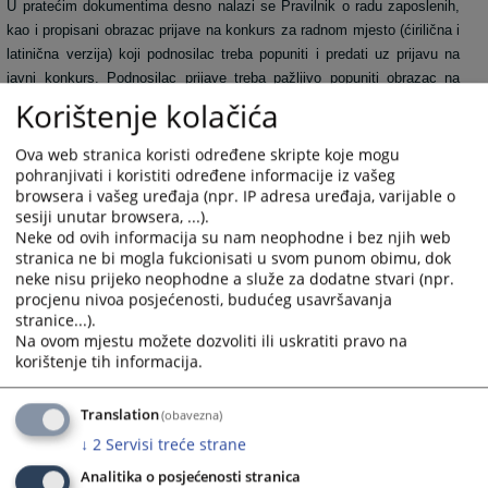
U pratećim dokumentima desno nalazi se Pravilnik o radu zaposlenih,
kao i propisani obrazac prijave na konkurs za radnom mjesto (ćirilična i
latinična verzija) koji podnosilac treba popuniti i predati uz prijavu na
javni konkurs. Podnosilac prijave treba pažljivo popuniti obrazac
na
računaru i
u skladu sa uputstvima koji se nalaze unutar obrasca.
Korištenje kolačića
Propisani obrazac prijave na javni konkurs preuzeti sa ovog sajta.
Ova web stranica koristi određene skripte koje mogu
pohranjivati i koristiti određene informacije iz vašeg
3053
PREGLEDA
browsera i vašeg uređaja (npr. IP adresa uređaja, varijable o
sesiji unutar browsera, ...).
Neke od ovih informacija su nam neophodne i bez njih web
stranica ne bi mogla fukcionisati u svom punom obimu, dok
neke nisu prijeko neophodne a služe za dodatne stvari (npr.
procjenu nivoa posjećenosti, budućeg usavršavanja
stranice...).
Prateći dokumenti
Na ovom mjestu možete dozvoliti ili uskratiti pravo na
korištenje tih informacija.
Pravilnik o radu zaposlenih
Prijava na konkurs za radno mjesto - ćir
Translation
(obavezna)
Prijava na konkurs za radno mjesto - lat
↓
2
Servisi treće strane
Analitika o posjećenosti stranica