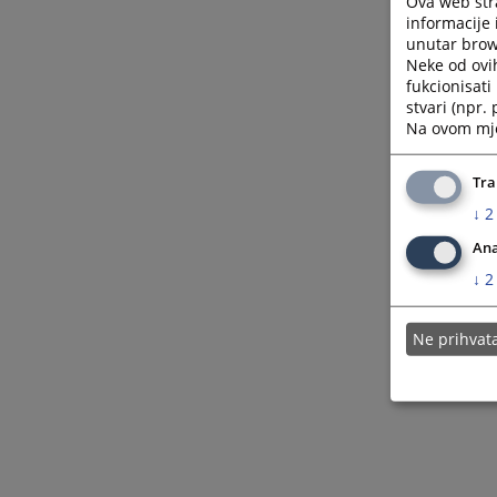
Ova web stra
informacije 
unutar brows
Neke od ovi
fukcionisat
stvari (npr.
Na ovom mjes
Tra
↓
2
Ana
↓
2
Ne prihva