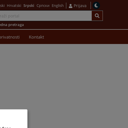
ski
Hrvatski
Srpski
Српски
English
Prijava
dna pretraga
privatnosti
Kontakt