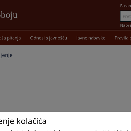
Bosan
oboju
Idi
na
Napre
sadržaj
aša pitanja
Odnosi s javnošću
Javne nabavke
Pravila 
ljenje
enje kolačića