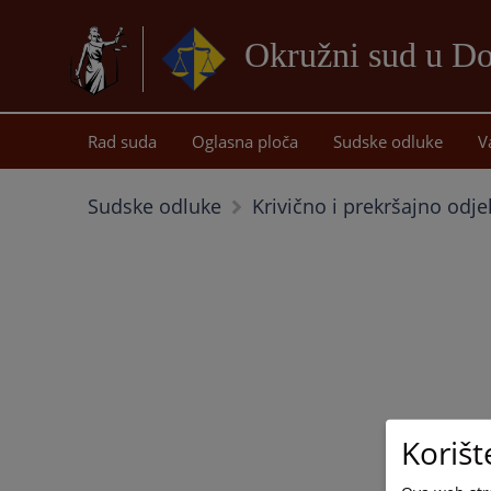
Okružni sud u D
Rad suda
Oglasna ploča
Sudske odluke
V
Sudske odluke
Krivično i prekršajno odje
Korišt