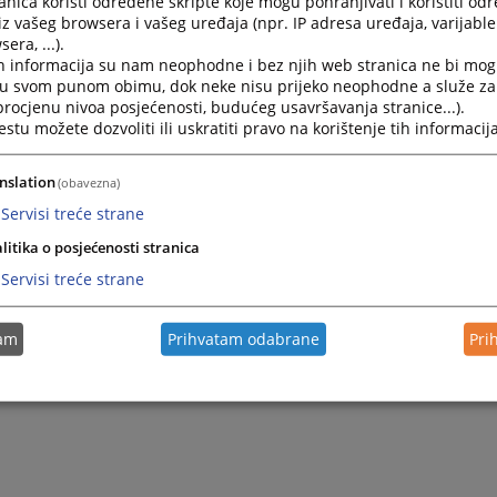
nica koristi određene skripte koje mogu pohranjivati i koristiti od
iz vašeg browsera i vašeg uređaja (npr. IP adresa uređaja, varijable 
era, ...).
h informacija su nam neophodne i bez njih web stranica ne bi mog
i u svom punom obimu, dok neke nisu prijeko neophodne a služe z
 procjenu nivoa posjećenosti, budućeg usavršavanja stranice...).
tu možete dozvoliti ili uskratiti pravo na korištenje tih informacija
nslation
(obavezna)
Servisi treće strane
Trenutno nema vijesti
litika o posjećenosti stranica
Servisi treće strane
tam
Prihvatam odabrane
Pri