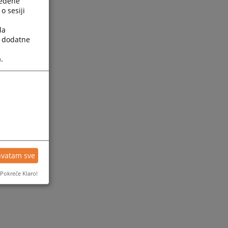
ređene
o sesiji
la
a dodatne
.
hvatam sve
Pokreće Klaro!