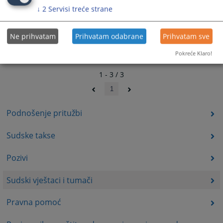
↓
2
Servisi treće strane
Ne prihvatam
Prihvatam odabrane
Prihvatam sve
Pokreće Klaro!
1 - 3 / 3
1
Podnošenje pritužbi
Sudske takse
Pozivi
Sudski vještaci i tumači
Pravna pomoć