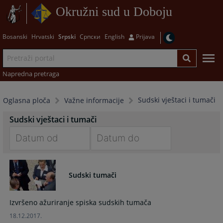
Okružni sud u Doboju
Bosanski
Hrvatski
Srpski
Српски
English
Prijava
Napredna pretraga
Sudski vještaci i tumači
Oglasna ploča
Važne informacije
Sudski vještaci i tumači
Navigate
Navigate
forward
forward
Sudski tumači
to
to
interact
interact
with
with
Izvršeno ažuriranje spiska sudskih tumača
the
the
18.12.2017.
calendar
calendar