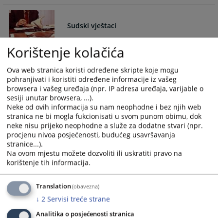
and
and
select
select
Sudski vještaci
a
a
date.
date.
Korištenje kolačića
Press
Press
Spisak sudskih vještaka
the
the
18.08.2016.
Ova web stranica koristi određene skripte koje mogu
question
question
pohranjivati i koristiti određene informacije iz vašeg
mark
mark
browsera i vašeg uređaja (npr. IP adresa uređaja, varijable o
key
key
sesiji unutar browsera, ...).
Imenik notara Doboj
to
to
Neke od ovih informacija su nam neophodne i bez njih web
get
get
stranica ne bi mogla fukcionisati u svom punom obimu, dok
neke nisu prijeko neophodne a služe za dodatne stvari (npr.
the
the
Imenik notara - Doboj
procjenu nivoa posjećenosti, budućeg usavršavanja
keyboard
keyboard
30.06.2012.
stranice...).
shortcuts
shortcuts
Na ovom mjestu možete dozvoliti ili uskratiti pravo na
for
for
korištenje tih informacija.
changing
changing
dates.
dates.
Translation
(obavezna)
↓
2
Servisi treće strane
Analitika o posjećenosti stranica