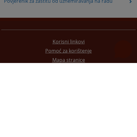
Povjerenik za zaštitu od uznemiravanja na radu
Korisni linkovi
Pomoć za korištenje
Mapa stranice
Pravila privatnosti
Redizajn web stranice je finansirala Evropska unija. Za njen sadržaj isključivo je odgovorno
Visoko sudsko i tužilačko vijeće BiH i ona ne odražava nužno stavove Evropske unije.