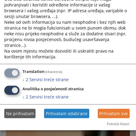
pohranjivati i koristiti određene informacije iz vašeg
browsera i vašeg uređaja (npr. IP adresa uređaja, varijable o
sesiji unutar browsera, ...).
Neke od ovih informacija su nam neophodne i bez njih web
stranica ne bi mogla fukcionisati u svom punom obimu, dok
neke nisu prijeko neophodne a služe za dodatne stvari (npr.
procjenu nivoa posjećenosti, budućeg usavršavanja
stranice...).
Na ovom mjestu možete dozvoliti ili uskratiti pravo na
korištenje tih informacija.
Translation
(obavezna)
↓
2
Servisi treće strane
Analitika o posjećenosti stranica
↓
2
Servisi treće strane
Ne prihvatam
Prihvatam odabrane
Prihvatam sve
Pokreće Klaro!