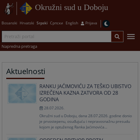
Okružni sud u Doboju
Bosanski
Hrvatski
Srpski
Српски
English
Prijava
Napredna pretraga
Aktuelnosti
RANKU JAĆIMOVIĆU ZA TEŠKO UBISTVO
IZREČENA KAZNA ZATVORA OD 28
GODINA
28.07.2026.
Okružni sud u Doboju, dana 28.07.2026. godine donio
je prvostepenu, osuđujuću i nepravosnažnu presudu
kojom je optuženog Ranka Jaćimovića...