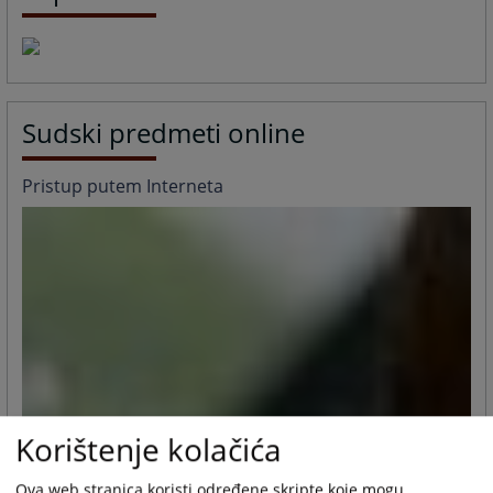
Sudski predmeti online
Pristup putem Interneta
Korištenje kolačića
Ova web stranica koristi određene skripte koje mogu