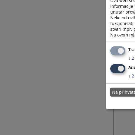
Ova web stra
informacije 
unutar brows
Neke od ovi
fukcionisat
stvari (npr.
Na ovom mjes
Tra
↓
2
Ana
↓
2
Ne prihva