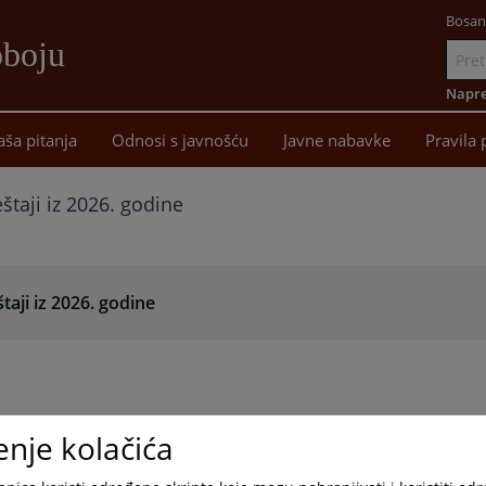
Bosan
oboju
Idi
na
Napre
sadržaj
aša pitanja
Odnosi s javnošću
Javne nabavke
Pravila 
eštaji iz 2026. godine
štaji iz 2026. godine
enje kolačića