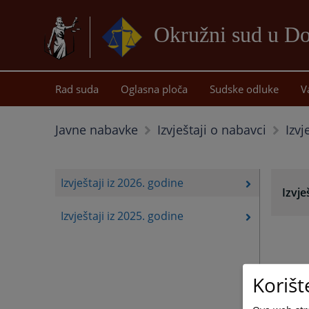
Okružni sud u D
Rad suda
Oglasna ploča
Sudske odluke
V
Izvj
Javne nabavke
Izvještaji o nabavci
Izvještaji iz 2026. godine
Izvje
Izvještaji iz 2025. godine
Korišt