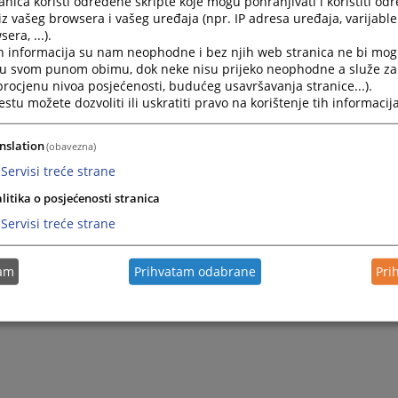
nica koristi određene skripte koje mogu pohranjivati i koristiti od
iz vašeg browsera i vašeg uređaja (npr. IP adresa uređaja, varijable 
era, ...).
h informacija su nam neophodne i bez njih web stranica ne bi mog
i u svom punom obimu, dok neke nisu prijeko neophodne a služe z
 procjenu nivoa posjećenosti, budućeg usavršavanja stranice...).
tu možete dozvoliti ili uskratiti pravo na korištenje tih informacija
nslation
(obavezna)
Servisi treće strane
litika o posjećenosti stranica
Trenutno nema v
Servisi treće strane
tam
Prihvatam odabrane
Pri