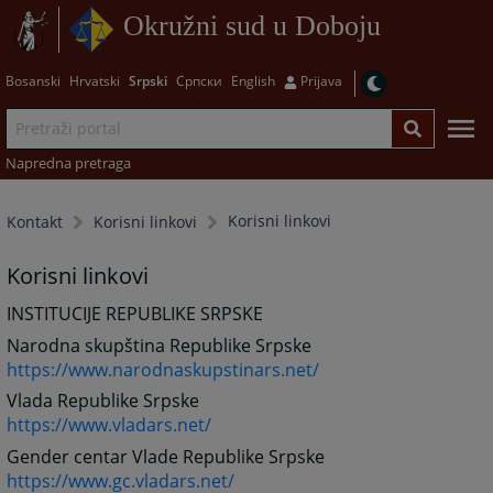
Okružni sud u Doboju
Bosanski
Hrvatski
Srpski
Српски
English
Prijava
Napredna pretraga
Korisni linkovi
Kontakt
Korisni linkovi
Korisni linkovi
INSTITUCIJE REPUBLIKE SRPSKE
Narodna skupština Republike Srpske
https://www.narodnaskupstinars.net/
Vlada Republike Srpske
https://www.vladars.net/
Gender centar Vlade Republike Srpske
https://www.gc.vladars.net/