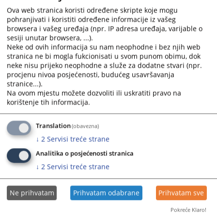
www.zakon.ba
Ova web stranica koristi određene skripte koje mogu
www.legislativa.ba
pohranjivati i koristiti određene informacije iz vašeg
www.zakoni.ba
browsera i vašeg uređaja (npr. IP adresa uređaja, varijable o
sesiji unutar browsera, ...).
Neke od ovih informacija su nam neophodne i bez njih web
MEĐUNARODNE ORGANIZACIJE I SUDOVI
stranica ne bi mogla fukcionisati u svom punom obimu, dok
UJEDINJENE NACIJE
neke nisu prijeko neophodne a služe za dodatne stvari (npr.
procjenu nivoa posjećenosti, budućeg usavršavanja
https://www.un.org/
stranice...).
MEĐUNARODNI SUD PRAVDE
Na ovom mjestu možete dozvoliti ili uskratiti pravo na
https://www.icj-cij.org/
korištenje tih informacija.
MEĐUNARODNI KRIVIČNI TRIBUNAL U HAGU
https://www.un.org/icty/
Translation
(obavezna)
MEĐUNARODNI KRIVIČNI SUD
↓
2
Servisi treće strane
https://www.iccnow.org/
Analitika o posjećenosti stranica
EVROPSKO PRAVO I INSTITUCIJE
↓
2
Servisi treće strane
EVROPSKA UNIJA
https://europa.eu.int/
Ne prihvatam
Prihvatam odabrane
Prihvatam sve
EVROPSKI SUD
Pokreće Klaro!
https://curia.eu.int/en/