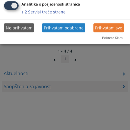
Analitika o posjećenosti stranica
Komunikacija sa Okružnim sudom u Doboju ostvarena
↓
2
Servisi treće strane
elektronskom poštom ...
Ne prihvatam
Prihvatam odabrane
Prihvatam sve
Pokreće Klaro!
1 - 4 / 4
1
Aktuelnosti
Saopštenja za javnost