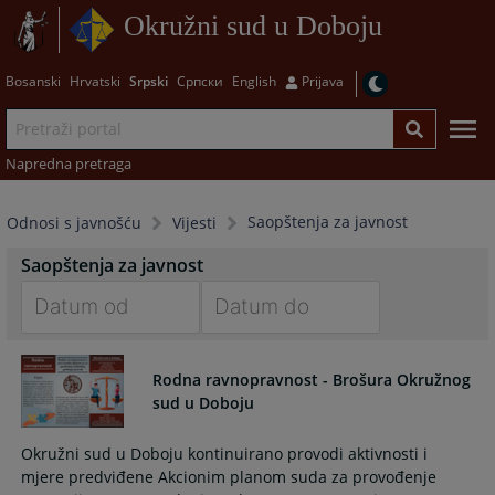
Okružni sud u Doboju
Bosanski
Hrvatski
Srpski
Српски
English
Prijava
Napredna pretraga
Saopštenja za javnost
Odnosi s javnošću
Vijesti
Saopštenja za javnost
Navigate
Navigate
forward
forward
Rodna ravnopravnost - Brošura Okružnog
to
to
sud u Doboju
interact
interact
with
with
Okružni sud u Doboju kontinuirano provodi aktivnosti i
the
the
mjere predviđene Akcionim planom suda za provođenje
calendar
calendar