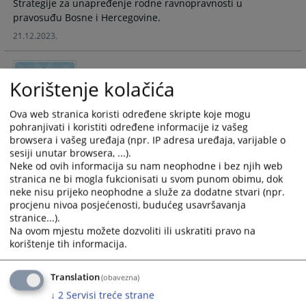
Strategije za unapređenje rodne ravnopravnosti u
and
and
pravosuđu Bosne i Hercegovine.
select
select
21.12.2023.
a
a
date.
date.
Press
Press
Korištenje kolačića
Sedmice sudske nagodbe
the
the
question
question
Ova web stranica koristi određene skripte koje mogu
mark
mark
Ovim putem želimo da Vas informišemo o provođenju
pohranjivati i koristiti određene informacije iz vašeg
key
key
aktivnosti „Sedmice sudske nagodbe“ u našem Sudu.
browsera i vašeg uređaja (npr. IP adresa uređaja, varijable o
to
to
sesiji unutar browsera, ...).
25.10.2022.
get
get
Neke od ovih informacija su nam neophodne i bez njih web
the
the
stranica ne bi mogla fukcionisati u svom punom obimu, dok
keyboard
keyboard
neke nisu prijeko neophodne a služe za dodatne stvari (npr.
Saopštenja za javnost
procjenu nivoa posjećenosti, budućeg usavršavanja
shortcuts
shortcuts
stranice...).
for
for
Na ovom mjestu možete dozvoliti ili uskratiti pravo na
changing
changing
U holu suda u prizemlju zgrade postavljen video panel...
korištenje tih informacija.
dates.
dates.
Translation
(obavezna)
Komunikacija elektronskom poštom
↓
2
Servisi treće strane