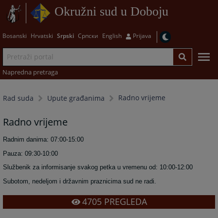
Okružni sud u Doboju
Bosanski
Hrvatski
Srpski
Српски
English
Prijava
Napredna pretraga
Radno vrijeme
Rad suda
Upute građanima
Radno vrijeme
Radnim danima: 07:00-15:00
Pauza: 09:30-10:00
Službenik za informisanje svakog petka u vremenu od: 10:00-12:00
Subotom, nedeljom i državnim praznicima sud ne radi.
4705
PREGLEDA