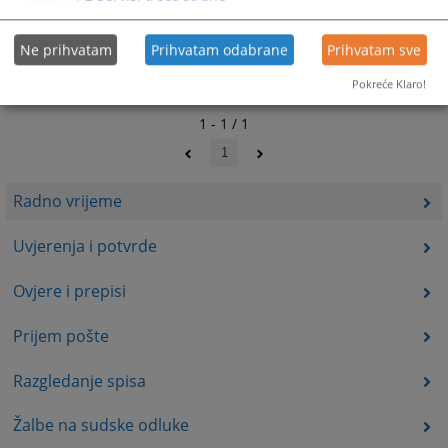
Ne prihvatam
Prihvatam odabrane
Prihvatam sve
Pokreće Klaro!
1 - 1 / 1
1
Radno vrijeme
Uvjerenja i potvrde
Ovjere i prepisi
Prijem pošte
Razgledanje spisa
Žalbe na sudske odluke