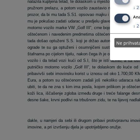
nalazila kupljena telad, te dolaskom u mjesto G. i prolaskom
↓
2
pružnom prelazu, a potom vozilo zaustavio na sredini ceste i
prozor, da bi mu tada S.S1. opsovao majku i familiju, govoreći
Ana
mu je pokušao zadati udarac u predjelu glave, što je oštećen
↓
2
motorno vozilo marke VW „Golf III“, crne boje, iz kojeg su izašl
oštećenom i navedenim predmetima oštećenom zadali više udar
tada došao optuženi S.S. koji je držao automatsku pušku, k
Ne prihva
ograde te su ga optuženi i osumnjičeni sustigli, oborili na
štafnama po cijelom tijelu, nakon čega ih je oštećeni molio da 
vozilo i da telad vozi kući od S.I, što je isti učinio, a sa 
putničko motorno vozilo „Golf III“, te dolaskom do kuće od S.I
pribavivši sebi imovinsku korist u iznosu od oko 1.700,00 K
Eura, a potom su oštećenom zadali još nekoliko udaraca rukama 
ubiti, te da ne zna s kim ima posla, kojom prilikom je oštećen
koži lica, iščašenje zgloba između druge i treće falange des
desne šake, krvni podlivi na trbušnom zidu, te na lijevoj nadlakt
dakle, u namjeri da sebi ili drugom pribavi protivpravnu imovi
imovine, a pri izvršenju djela je upotrijebljeno oružje.