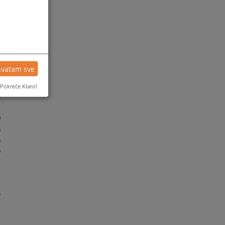
a
o
.
o
i
i
o
hvatam sve
i
Pokreće Klaro!
e
u
,
0
a
a
a
e