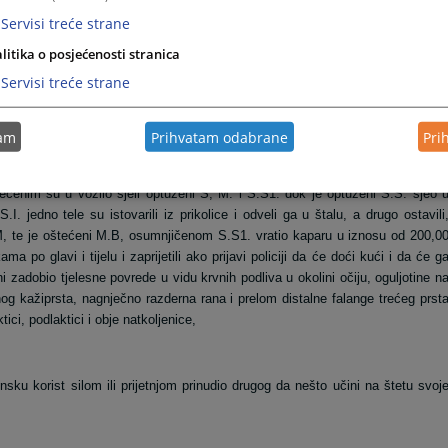
 kroz centar mjesta, osumnjičeni S.S1. je svojim vozilom skrenuo lijevo prem
Servisi treće strane
 izašao iz vozila, te prišao vozilu oštećenog, nakon čega je oštećeni otvori
 „Vidiš kako si došao gdje treba“, pa kada je oštećeni izašao iz vozila, S.S1
litika o posjećenosti stranica
i izbjegao, da bi se u tom momentu, iza vozila oštećenog zaustavilo putničk
Servisi treće strane
i S.I. držeći u ruci metalnu šipku i njegov brat M.I. drvenu letvu, te su prišl
aca u predjelu glave i tijela, nakon čega je oštećeni počeo da bježi, da b
ojom je počeo da puca u pravcu oštećenog, te je oštećeni bježeći došao d
tam
Prihvatam odabrane
Pri
 zemlju, a potom su mu sva četvorica zadali više udaraca rukama i nogama 
ga puste, da će im dati telad i vratiti kaparu, te su mu rekli da sjedne u svoj
oštećenim su u vozilo sjeli optuženi S, M. i S.S1. dok je optuženi S.S. sjeo 
. jedno tele su istovarili iz prikolice i odveli ga u štalu, a drugo ostavili
M, te je oštećeni M.B, osumnjičenom S.S1. vratio kaparu u iznosu od 200,0
po glavi i tijelu i zaprijetili ako prijavi policiji da će doći kući i da će g
i zadobio tjelesne povrede u vidu krvnih podliva u okolini očiju, oguljotine n
nog kažiprsta, nagnječno razderna rana i prelom distalne falange trećeg prst
ici, podlaktici i obje natkoljenice,
nsku korist silom ili prijetnjom prinudio drugog da nešto učini na štetu svoj