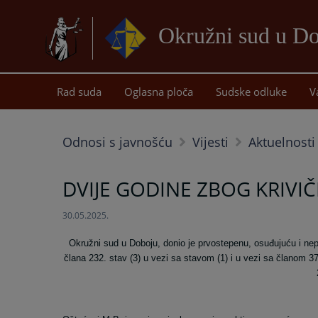
Okružni sud u D
Rad suda
Oglasna ploča
Sudske odluke
V
Odnosi s javnošću
Vijesti
Aktuelnosti
DVIJE GODINE ZBOG KRIVI
30.05.2025.
Okružni sud u Doboju, donio je prvostepenu, osuđujuću i nep
člana 232. stav (3) u vezi sa stavom (1) i u vezi sa članom 