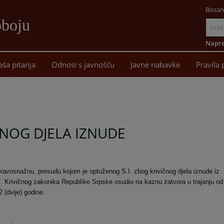
Bosan
oboju
Idi
na
Napre
sadržaj
aša pitanja
Odnosi s javnošću
Javne nabavke
Pravila 
ČNOG DJELA IZNUDE
ravosnažnu, presudu kojom je optuženog S.I. zbog krivičnog djela iznude iz
37. Krivičnog zakonika Republike Srpske osudio na kaznu zatvora u trajanju od
2 (dvije) godine.