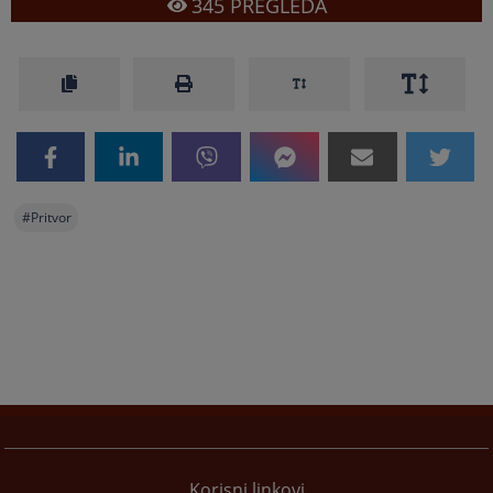
345
PREGLEDA
#
Pritvor
Korisni linkovi