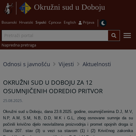
Okružni sud u Doboju
Bosanski
Hrvatski
Srpski
Српски
English
Prijava
Napredna pretraga
Odnosi s javnošću
Vijesti
Aktuelnosti
OKRUŽNI SUD U DOBOJU ZA 12
OSUMNJIČENIH ODREDIO PRITVOR
25.08.2025.
Okružni sud u Doboju, dana 23.8.2025. godine, osumnjičenima D.J, M.V,
N.P, A.M, S.M, N.B, D.D, M.K i G.L, zbog osnovane sumnje da su
počinili krivično djelo neovlaštena proizvodnja i promet opojnih droga iz
člana 207. stav (3) u vezi sa stavom (1) i (2) Krivičnog zakonika